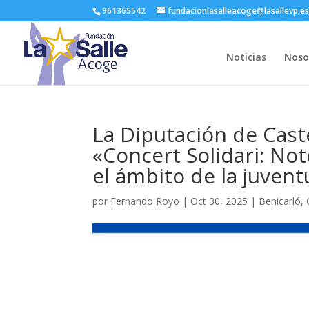
961365542
fundacionlasalleacoge@lasallevp.e
Noticias
Noso
La Diputación de Caste
«Concert Solidari: Not
el ámbito de la juvent
por
Fernando Royo
|
Oct 30, 2025
|
Benicarló
,