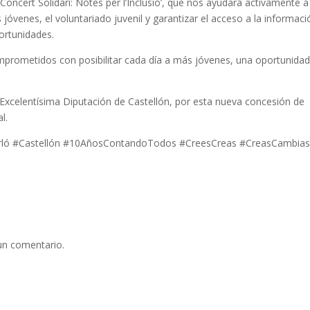
Concert Solidari: Notes per l’Inclusió’, que nos ayudará activamente a
 jóvenes, el voluntariado juvenil y garantizar el acceso a la informaci
ortunidades.
prometidos con posibilitar cada día a más jóvenes, una oportunida
a Excelentísima Diputación de Castellón, por esta nueva concesión de
l.
arló #Castellón #10AñosContandoTodos #CreesCreas #CreasCambia
un comentario.