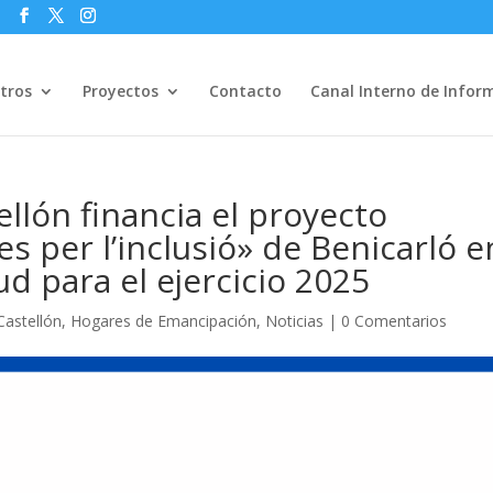
s
tros
Proyectos
Contacto
Canal Interno de Infor
llón financia el proyecto
es per l’inclusió» de Benicarló e
ud para el ejercicio 2025
Castellón
,
Hogares de Emancipación
,
Noticias
|
0 Comentarios