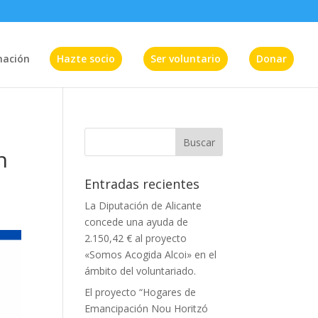
mación
Hazte socio
Ser voluntario
Donar
n
Entradas recientes
La Diputación de Alicante
concede una ayuda de
2.150,42 € al proyecto
«Somos Acogida Alcoi» en el
ámbito del voluntariado.
El proyecto “Hogares de
Emancipación Nou Horitzó