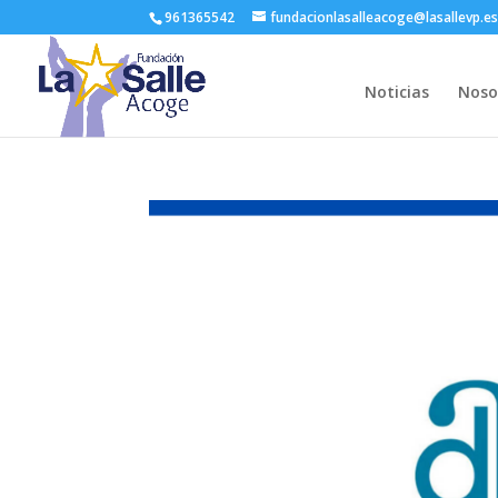
961365542
fundacionlasalleacoge@lasallevp.e
Noticias
Noso