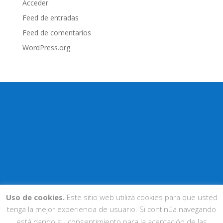
Acceder
Feed de entradas
Feed de comentarios
WordPress.org
Uso de cookies.
Este sitio web utiliza cookies para que usted
tenga la mejor experiencia de usuario. Si continúa navegando
está dando su consentimiento para la aceptación de las