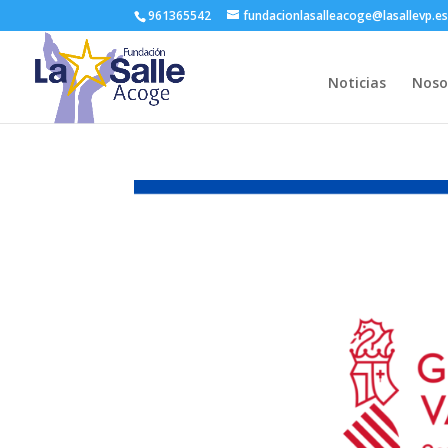
961365542
fundacionlasalleacoge@lasallevp.e
Noticias
Noso