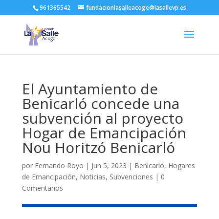
961365542
fundacionlasalleacoge@lasallevp.es
El Ayuntamiento de
Benicarló concede una
subvención al proyecto
Hogar de Emancipación
Nou Horitzó Benicarló
por
Fernando Royo
|
Jun 5, 2023
|
Benicarló
,
Hogares
de Emancipación
,
Noticias
,
Subvenciones
|
0
Comentarios