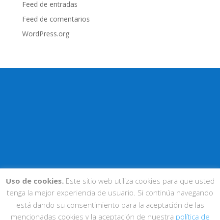
Feed de entradas
Feed de comentarios
WordPress.org
Uso de cookies.
Este sitio web utiliza cookies para que usted
tenga la mejor experiencia de usuario. Si continúa navegando
está dando su consentimiento para la aceptación de las
mencionadas cookies y la aceptación de nuestra
política de
© Fundación La Salle Acoge • Entidad sin ánimo de