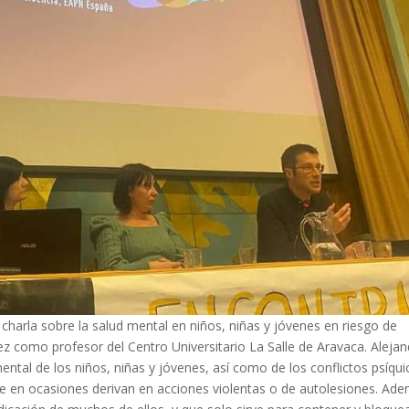
charla sobre la salud mental en niños, niñas y jóvenes en riesgo de
ez como profesor del Centro Universitario La Salle de Aravaca. Aleja
ntal de los niños, niñas y jóvenes, así como de los conflictos psíqui
ue en ocasiones derivan en acciones violentas o de autolesiones. Ad