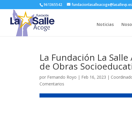
961365542
fundacionlasalleacoge@lasallevp.e
Noticias
Noso
La Fundación La Salle
de Obras Socioeducati
por
Fernando Royo
|
Feb 16, 2023
|
Coordinado
Comentarios