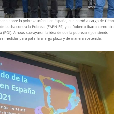
rla sobre la pobreza infantil en España, que corrió a cargo de Débo
de Lucha contra la Pobreza (EAPN-ES) y de Roberto Ibarra como dir
ia (POI). Ambos subrayaron la idea de que la pobreza sigue siendo
se medidas para paliarla a largo plazo y de manera sostenida,