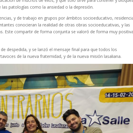
dicación de muchos de ellos, y que solo sirve para contener y bloquea
e las patologías como la ansiedad o la depresión.
ias, y de trabajo en grupos por ámbitos socioeducativo, residencia
ntantes conocieran la realidad de otras obras socioeducativas, y las
as. Este compartir de forma conjunta se valoró de forma muy positiv
 de despedida, y se lanzó el mensaje final para que todos los
tavoces de la nueva fraternidad, y de la nueva misión lasaliana.