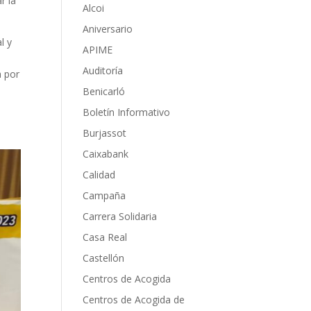
r la
Alcoi
Aniversario
l y
APIME
Auditoría
a por
Benicarló
Boletín Informativo
Burjassot
Caixabank
Calidad
Campaña
Carrera Solidaria
Casa Real
Castellón
Centros de Acogida
Centros de Acogida de