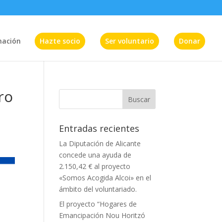
mación
Hazte socio
Ser voluntario
Donar
ro
Entradas recientes
La Diputación de Alicante
concede una ayuda de
2.150,42 € al proyecto
«Somos Acogida Alcoi» en el
ámbito del voluntariado.
El proyecto “Hogares de
Emancipación Nou Horitzó