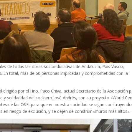
es de todas las obras socioeducativas de Andalucía, País Vasco,
s. En total, más de 60 personas implicadas y comprometidas con la
 dirigida por el Hno. Paco Chiva, actual Secretario de la Asociación 
 y solidaridad del cocinero José Andrés, con su proyecto «World Cen
antes de las OSE, para que en nuestra sociedad se sigan construyendo
en riesgo de exclusión, y se dejen de construir «muros más altos».