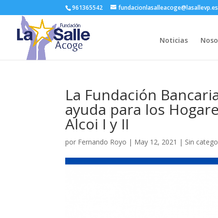
961365542
fundacionlasalleacoge@lasallevp.e
Noticias
Noso
La Fundación Bancaria
ayuda para los Hogar
Alcoi I y II
por
Fernando Royo
|
May 12, 2021
|
Sin catego