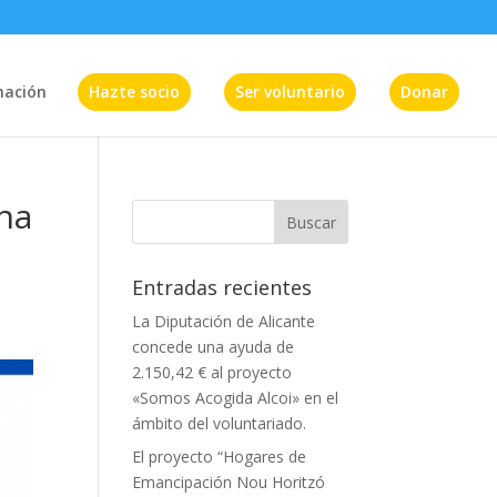
mación
Hazte socio
Ser voluntario
Donar
na
Entradas recientes
La Diputación de Alicante
concede una ayuda de
2.150,42 € al proyecto
«Somos Acogida Alcoi» en el
ámbito del voluntariado.
El proyecto “Hogares de
Emancipación Nou Horitzó