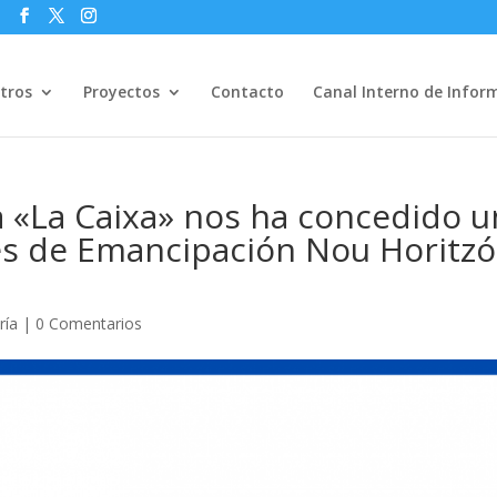
s
tros
Proyectos
Contacto
Canal Interno de Infor
 «La Caixa» nos ha concedido u
es de Emancipación Nou Horitzó
ría
|
0 Comentarios