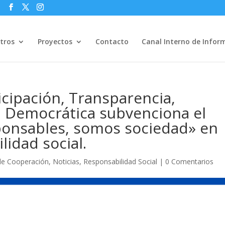
s
tros
Proyectos
Contacto
Canal Interno de Infor
icipación, Transparencia,
d Democrática subvenciona el
onsables, somos sociedad» en
lidad social.
 de Cooperación
,
Noticias
,
Responsabilidad Social
|
0 Comentarios