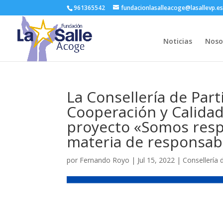
961365542
fundacionlasalleacoge@lasallevp.e
Noticias
Noso
La Consellería de Part
Cooperación y Calida
proyecto «Somos resp
materia de responsabi
por
Fernando Royo
|
Jul 15, 2022
|
Consellería