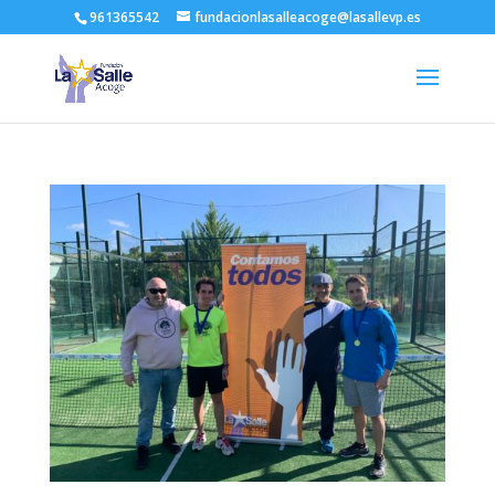
961365542
fundacionlasalleacoge@lasallevp.es